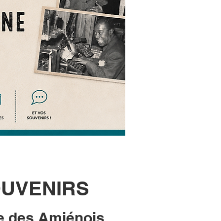
OUVENIRS
e des Amiénois