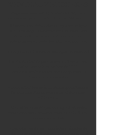
VENTE AUX ENCHERES
Organisée le samedi 15 juin 2024 à 16h00, par le
commissaire priseur Maître Delobeau, SAS Arcadia
83 oeuvres ont été vendues sur place et en ligne
sur les catalogues Interenchères et Drouot, afin
de permettre la rencontre des acheteurs et
collectionneurs auprès des artistes exposants.
Vous pouvez découvrir le catalogue des œuvres !
Les fonds récoltés permettrons de financer nos
actions caritatives sur l'année 2025.
Lors de la 1ère édition, les fonds ont permis les
financements suivants :
- Don de 2500 euros à Handichien pour financer
l'acquisition d'un nouveau chien et des soins
vétérinaires
- Une tablette numérique avec logiciel adapté de
communication alternative pour une petite fille de
trois ans non verbale.
- Des séances de formation à des méthodes de
relaxations pour 10 familles dans un gite adapté